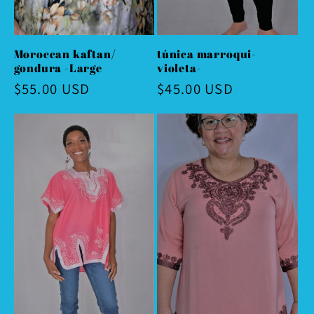
Moroccan kaftan/
túnica marroqui-
gondura -Large
violeta-
Precio
$55.00 USD
Precio
$45.00 USD
habitual
habitual