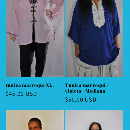
túnica marroquí XL,
Túnica marroquí -
violeta - Mediana
Precio
$45.00 USD
Precio
$50.00 USD
habitual
habitual