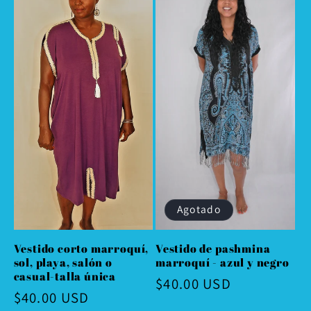
Agotado
Vestido corto marroquí,
Vestido de pashmina
sol, playa, salón o
marroquí - azul y negro
casual-talla única
Precio
$40.00 USD
Precio
$40.00 USD
habitual