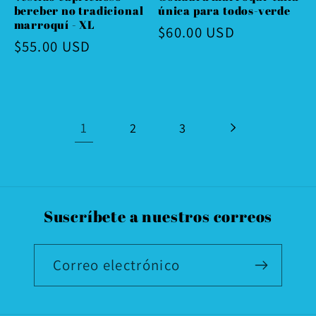
bereber no tradicional
única para todos-verde
marroquí - XL
Precio
$60.00 USD
Precio
$55.00 USD
habitual
habitual
1
2
3
Suscríbete a nuestros correos
Correo electrónico