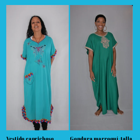
habitual
Vestido caprichoso
Gondura marroquí-talla