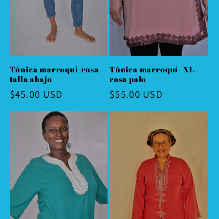
Túnica marroquí-rosa-
Túnica marroquí- XL-
talla abajo
rosa palo
Precio
$45.00 USD
Precio
$55.00 USD
habitual
habitual