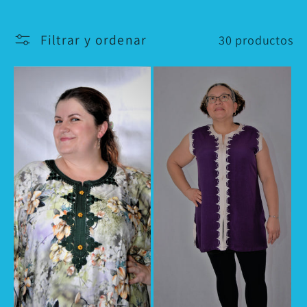
c
c
Filtrar y ordenar
30 productos
i
ó
n
: