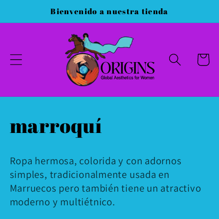
Ir
Bienvenido a nuestra tienda
directamente
al contenido
Carrito
C
marroquí
o
Ropa hermosa, colorida y con adornos
l
simples, tradicionalmente usada en
Marruecos pero también tiene un atractivo
e
moderno y multiétnico.